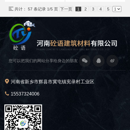
共计： 57 条记录 1/5 页
下一页
1
2
3
4
5
您可以把我们的网站分享给身边的朋友
河南省新乡市辉县市冀屯镇宪录村工业区
15537324006