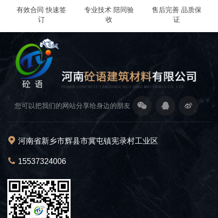
有效合同 快速签
专业技术 陪同验
售后完善 品质保
订
收
证
您可以把我们的网站分享给身边的朋友
河南省新乡市辉县市冀屯镇宪录村工业区
15537324006