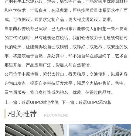
产的有手工水泥花砖，地砖，墙饰等产品，产品皆采用优质原材料
和科学技术，丰富多变，色泽典雅，严格按照质量体系要求生产而
成。可依据设计师要求定制产品，更大程度满足设计要求。
当歌曲和传说都已沉寂，已无任何东西能够使人们回想一去不复返
的古代民族时，只有建筑还在说话。我们砼语致力于用建筑勾勒时
代的轮廓，让建筑诉说自己或磅礴，或静好，或激昂，或安逸的故
事。将建筑融于自然，身处其中，却不知自然在那里终了，艺术自
那里开始。产品应用广泛，彰显人与自然和谐。
公司位于中原地带，紧邻太行山，得天独厚，交通便利，以服务客
户为出发点，提高自身科技研发水平，竭尽全力搞好售前、售中、
及售后服务，将自身打造成为驰名、优质、信得过的品牌。
上一篇：
砼语UHPC树池坐凳
下一篇：
砼语UHPC幕墙板
相关推荐
RECOMMEND