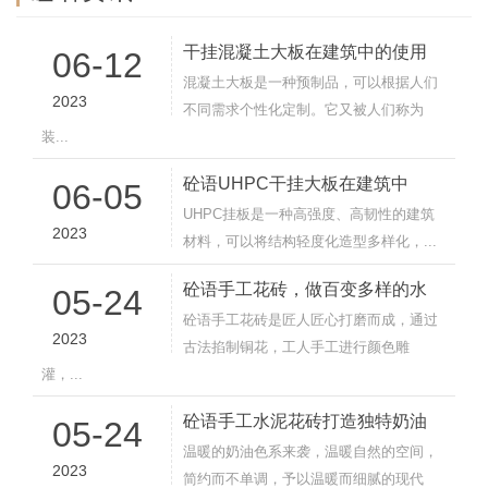
干挂混凝土大板在建筑中的使用
06-12
混凝土大板是一种预制品，可以根据人们
2023
不同需求个性化定制。它又被人们称为
装...
砼语UHPC干挂大板在建筑中
06-05
UHPC挂板是一种高强度、高韧性的建筑
2023
材料，可以将结构轻度化造型多样化，...
砼语手工花砖，做百变多样的水
05-24
砼语手工花砖是匠人匠心打磨而成，通过
2023
古法掐制铜花，工人手工进行颜色雕
灌，...
砼语手工水泥花砖打造独特奶油
05-24
温暖的奶油色系来袭，温暖自然的空间，
2023
简约而不单调，予以温暖而细腻的现代