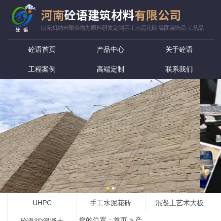
砼语首页
产品中心
关于砼语
工程案例
高端定制
联系我们
UHPC
手工水泥花砖
混凝土艺术大板
您的位置：
首页
>
产
砼语3D混凝土