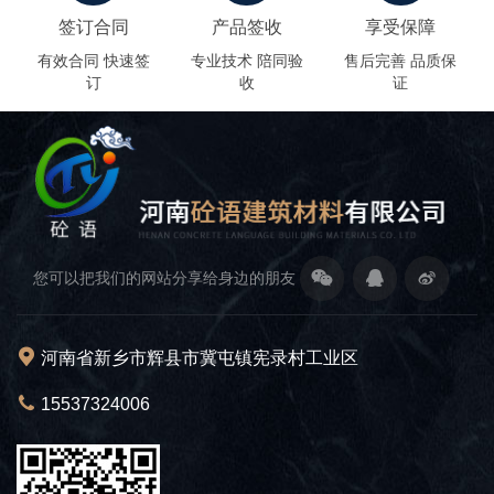
签订合同
产品签收
享受保障
有效合同 快速签
专业技术 陪同验
售后完善 品质保
订
收
证
您可以把我们的网站分享给身边的朋友
河南省新乡市辉县市冀屯镇宪录村工业区
15537324006