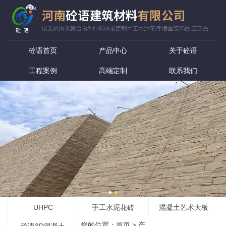
砼语首页
产品中心
关于砼语
工程案例
高端定制
联系我们
UHPC
手工水泥花砖
混凝土艺术大板
您的位置：
首页
>
产
砼语3D混凝土