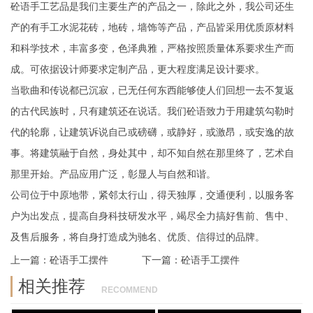
砼语手工艺品是我们主要生产的产品之一，除此之外，我公司还生
产的有手工水泥花砖，地砖，墙饰等产品，产品皆采用优质原材料
和科学技术，丰富多变，色泽典雅，严格按照质量体系要求生产而
成。可依据设计师要求定制产品，更大程度满足设计要求。
当歌曲和传说都已沉寂，已无任何东西能够使人们回想一去不复返
的古代民族时，只有建筑还在说话。我们砼语致力于用建筑勾勒时
代的轮廓，让建筑诉说自己或磅礴，或静好，或激昂，或安逸的故
事。将建筑融于自然，身处其中，却不知自然在那里终了，艺术自
那里开始。产品应用广泛，彰显人与自然和谐。
公司位于中原地带，紧邻太行山，得天独厚，交通便利，以服务客
户为出发点，提高自身科技研发水平，竭尽全力搞好售前、售中、
及售后服务，将自身打造成为驰名、优质、信得过的品牌。
上一篇：
砼语手工摆件
下一篇：
砼语手工摆件
相关推荐
RECOMMEND