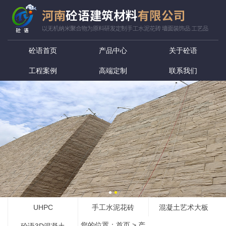
砼语首页
产品中心
关于砼语
工程案例
高端定制
联系我们
UHPC
手工水泥花砖
混凝土艺术大板
您的位置：
首页
>
产
砼语3D混凝土