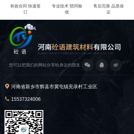
有效合同 快速签
专业技术 陪同验
售后完善 品质保
订
收
证
您可以把我们的网站分享给身边的朋友
河南省新乡市辉县市冀屯镇宪录村工业区
15537324006