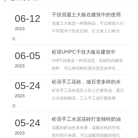
干挂混凝土大板在建筑中的使用
06-12
混凝土大板是一种预制品，可以根据人们
2023
不同需求个性化定制。它又被人们称为
装...
砼语UHPC干挂大板在建筑中
06-05
UHPC挂板是一种高强度、高韧性的建筑
2023
材料，可以将结构轻度化造型多样化，...
砼语手工花砖，做百变多样的水
05-24
砼语手工花砖是匠人匠心打磨而成，通过
2023
古法掐制铜花，工人手工进行颜色雕
灌，...
砼语手工水泥花砖打造独特奶油
05-24
温暖的奶油色系来袭，温暖自然的空间，
2023
简约而不单调，予以温暖而细腻的现代