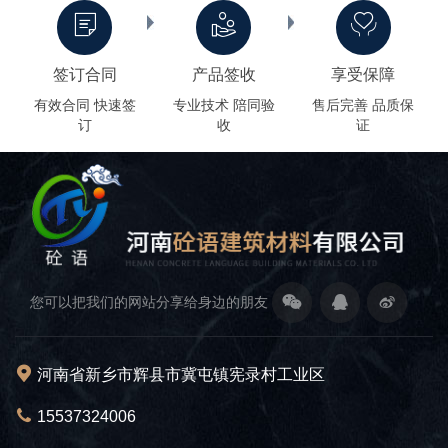
签订合同
产品签收
享受保障
有效合同 快速签
专业技术 陪同验
售后完善 品质保
订
收
证
您可以把我们的网站分享给身边的朋友
河南省新乡市辉县市冀屯镇宪录村工业区
15537324006