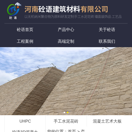
砼语首页
产品中心
关于砼语
工程案例
高端定制
联系我们
UHPC
手工水泥花砖
混凝土艺术大板
您的位置：
首页
>
产
砼语3D混凝土