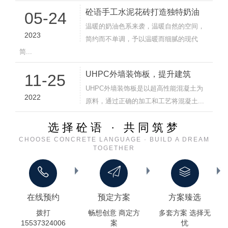
砼语手工水泥花砖打造独特奶油
05-24
温暖的奶油色系来袭，温暖自然的空间，
2023
简约而不单调，予以温暖而细腻的现代
简...
UHPC外墙装饰板，提升建筑
11-25
UHPC外墙装饰板是以超高性能混凝土为
2022
原料，通过正确的加工和工艺将混凝土...
选择砼语 · 共同筑梦
CHOOSE CONCRETE LANGUAGE · BUILD A DREAM
TOGETHER
在线预约
预定方案
方案臻选
拨打
畅想创意 商定方
多套方案 选择无
15537324006
案
忧