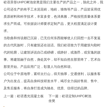
砼语异形UHPC树池坐凳是我们主要生产的产品之一，除此之外，我
公司还生产的有手工水泥花砖，地砖，墙饰等产品，产品皆采用优
质原材料和科学技术，丰富多变，色泽典雅，严格按照质量体系要
求生产而成。可依据设计师要求定制产品，更大程度满足设计要
求。
当歌曲和传说都已沉寂，已无任何东西能够使人们回想一去不复返
的古代民族时，只有建筑还在说话。我们砼语致力于用建筑勾勒时
代的轮廓，让建筑诉说自己或磅礴，或静好，或激昂，或安逸的故
事。将建筑融于自然，身处其中，却不知自然在那里终了，艺术自
那里开始。产品应用广泛，彰显人与自然和谐。
公司位于中原地带，紧邻太行山，得天独厚，交通便利，以服务客
户为出发点，提高自身科技研发水平，竭尽全力搞好售前、售中、
及售后服务，将自身打造成为驰名、优质、信得过的品牌。
上一篇：
砼语透光混凝土板
下一篇：
砼语定制UHPC树池
坐凳